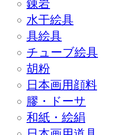
錬岩
水干絵具
具絵具
チューブ絵具
胡粉
日本画用顔料
膠・ドーサ
和紙・絵絹
日本画用道具